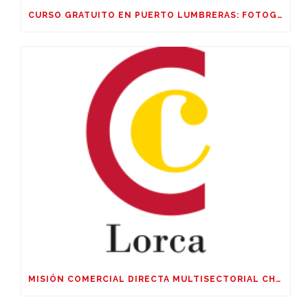
CURSO GRATUITO EN PUERTO LUMBRERAS: FOTOGRAFIA CORPORATIVA Y DE PRODUCTO, EDICIÓN CON IA
MISIÓN COMERCIAL DIRECTA MULTISECTORIAL CHILE, ARGENTINA Y URUGUAY DEL 04 AL 09 DE OCTUBRE DE 2026