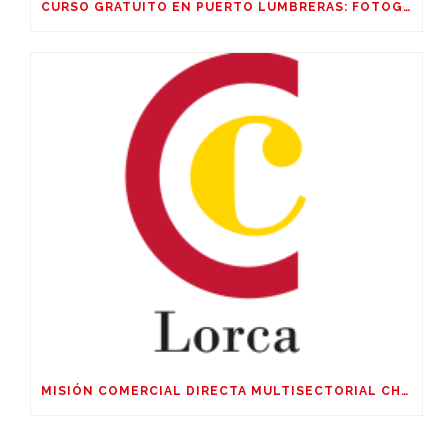
CURSO GRATUITO EN PUERTO LUMBRERAS: FOTOGRAFIA CORPORATIVA Y DE PRODUCTO, EDICIÓN CON IA
MISIÓN COMERCIAL DIRECTA MULTISECTORIAL CHILE, ARGENTINA Y URUGUAY DEL 04 AL 09 DE OCTUBRE DE 2026