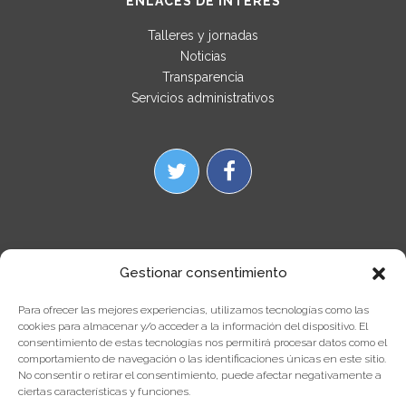
ENLACES DE INTERES
Talleres y jornadas
Noticias
Transparencia
Servicios administrativos
Gestionar consentimiento
Para ofrecer las mejores experiencias, utilizamos tecnologías como las
cookies para almacenar y/o acceder a la información del dispositivo. El
consentimiento de estas tecnologías nos permitirá procesar datos como el
comportamiento de navegación o las identificaciones únicas en este sitio.
No consentir o retirar el consentimiento, puede afectar negativamente a
ciertas características y funciones.