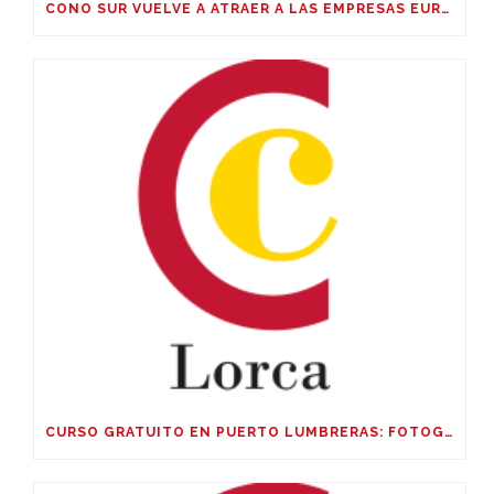
CONO SUR VUELVE A ATRAER A LAS EMPRESAS EUROPEAS
CURSO GRATUITO EN PUERTO LUMBRERAS: FOTOGRAFIA CORPORATIVA Y DE PRODUCTO, EDICIÓN CON IA