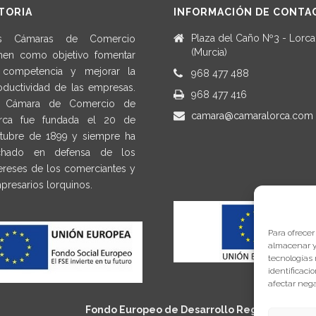
TORIA
INFORMACIÓN DE CONTA
Plaza del Caño Nº3 - Lorca
s Cámaras de Comercio
(Murcia)
enen como objetivo fomentar
 competencia y mejorar la
968 477 488
oductividad de las empresas.
968 477 416
 Cámara de Comercio de
camara@camaralorca.com
rca fue fundada el 20 de
tubre de 1899 y siempre ha
chado en defensa de los
tereses de los comerciantes y
presarios lorquinos.
Para ofrecer
almacenar y/
tecnologías
identificaci
afectar nega
Fondo Europeo de Desarrollo Regional
Una