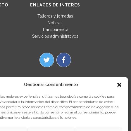
CTO
ENLACES DE INTERES
Talleres y jornadas
Noticias
Transparencia
Servicios administrativos
Gestionar consentimiento
 las mejores experiencias, utilizamos tecnologías como las cookies para
o acceder a la información del dispositivo. El consentimiento de estas
 nos permitirá procesar datos como el comportamiento de navegación o las
ones únicas en este sitio. No consentir o retirar el consentimiento, puede
tivamente a ciertas características y funciones.
 manera de hacer Europa