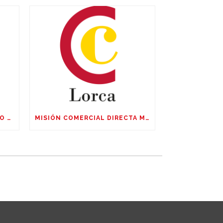
CURSO GRATUITO EN PUERTO LUMBRERAS: FOTOGRAFIA CORPORATIVA Y DE PRODUCTO, EDICIÓN CON IA
MISIÓN COMERCIAL DIRECTA MULTISECTORIAL CHILE, ARGENTINA Y URUGUAY DEL 04 AL 09 DE OCTUBRE DE 2026