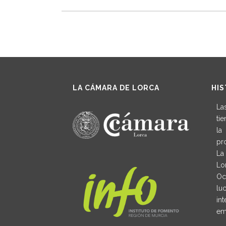
LA CÁMARA DE LORCA
HIS
La
ti
la
pr
La
Lo
Oc
lu
in
em