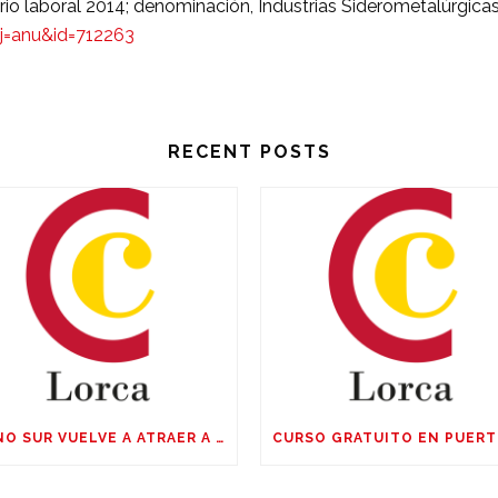
rio laboral 2014; denominación, Industrias Siderometalúrgicas
=anu&id=712263
RECENT POSTS
CONO SUR VUELVE A ATRAER A LAS EMPRESAS EUROPEAS