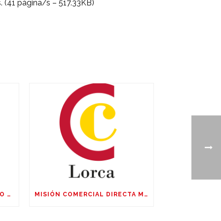
. (41 página/s – 517.33KB)
CURSO GRATUITO EN PUERTO LUMBRERAS: FOTOGRAFIA CORPORATIVA Y DE PRODUCTO, EDICIÓN CON IA
MISIÓN COMERCIAL DIRECTA MULTISECTORIAL CHILE, ARGENTINA Y URUGUAY DEL 04 AL 09 DE OCTUBRE DE 2026