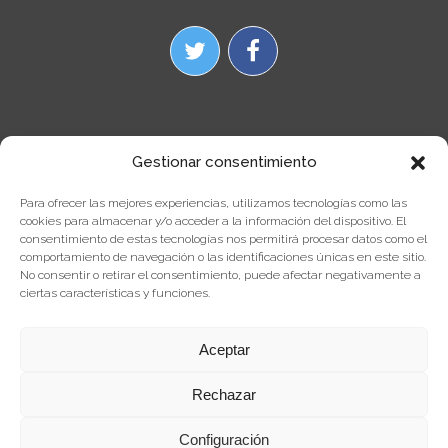
Gestionar consentimiento
Para ofrecer las mejores experiencias, utilizamos tecnologías como las
cookies para almacenar y/o acceder a la información del dispositivo. El
consentimiento de estas tecnologías nos permitirá procesar datos como el
comportamiento de navegación o las identificaciones únicas en este sitio.
No consentir o retirar el consentimiento, puede afectar negativamente a
ciertas características y funciones.
Aceptar
Fondo Europeo de Desarrollo Regional
Una manera
de hacer Europa
Utilizamos cookies propias y de terceros para
Aceptar
Rechazar
elaborar información estadística y análisis de
tu navegación, conforme a nuestra política de cookies. Si
Configuración