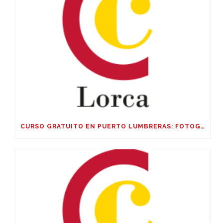
CURSO GRATUITO EN PUERTO LUMBRERAS: FOTOGRAFIA CORPORATIVA Y DE PRODUCTO, EDICIÓN CON IA