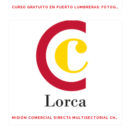
CURSO GRATUITO EN PUERTO LUMBRERAS: FOTOGRAFIA CORPORATIVA Y DE PRODUCTO, EDICIÓN CON IA
MISIÓN COMERCIAL DIRECTA MULTISECTORIAL CHILE, ARGENTINA Y URUGUAY DEL 04 AL 09 DE OCTUBRE DE 2026